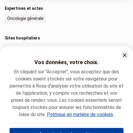
Expertises et actes
Oncologie générale
Sites hospitaliers
Horta
Vos données, votre choix.
Place Van Gehuchten 4, Bruxelles
+32 2 477 20 87
En cliquant sur "Accepter", vous acceptez que des
cookies soient stockés sur votre navigateur pour
permettre à Rosa d'analyser votre utilisation du site et
de l'application, y compris vos recherches et vos
Langues parlées
prises de rendez-vous. Les cookies essentiels seront
Français (Français)
toujours stockés pour assurer les fonctionnalités de
base du site.
Politique en matière de cookies
.
CHU Brugmann
Oncologie
Dan Truc NGUYEN